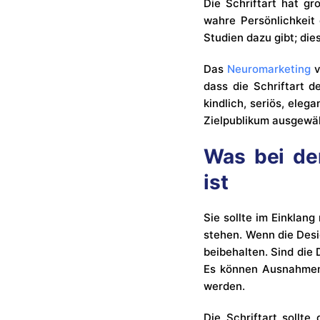
Die Schriftart hat gr
wahre Persönlichkeit 
Studien dazu gibt; die
Das
Neuromarketing
v
dass die Schriftart d
kindlich, seriös, eleg
Zielpublikum ausgewä
Was bei der
ist
Sie sollte im Einklan
stehen. Wenn die Desig
beibehalten. Sind die 
Es können Ausnahmen g
werden.
Die Schriftart sollte