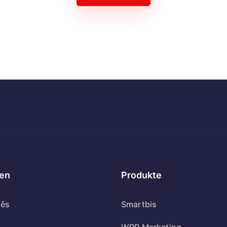
en
Produkte
uês
Smartbis
WPP Marketing