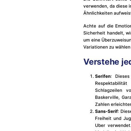
verwenden, da diese in
Ähnlichkeiten aufweist
Achte auf die Emotio
Sicherheit handelt, w
um eine Überzuweisung
Variationen zu wählen
Verstehe jed
Serifen
: Dieses
Respektabilitä
Schlagzeilen v
Baskerville, Ga
Zahlen erleichte
Sans-Serif
: Dies
Freiheit und Ju
Uber verwendet.