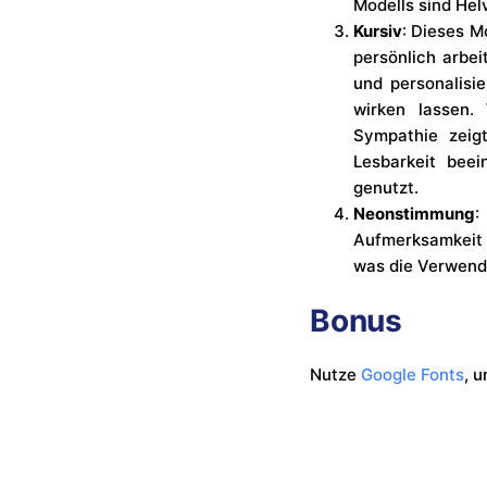
Modells sind Helv
Kursiv
: Dieses M
persönlich arbe
und personalisi
wirken lassen.
Sympathie zeigt
Lesbarkeit beei
genutzt.
Neonstimmung
:
Aufmerksamkeit 
was die Verwendu
Bonus
Nutze
Google Fonts
, 