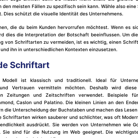
 den meisten Fällen zu spezifisch sein kann. Wähle also eine 
. Dies schützt die visuelle Identität des Unternehmens.
nen, die du beim Kunden hervorrufen möchtest. Wenn es si
ird dies die Interpretation der Botschaft beeinflussen. Um di
 von Schriftarten zu vermeiden, ist es wichtig, einen Schrift
 und ihn in unterschiedlichen Kontexten einzusetzen.
e Schriftart
 Modell ist klassisch und traditionell. Ideal für Untern
t und Vertrauen vermitteln möchten. Deshalb wird diese 
on Zeitungen und Zeitschriften verwendet. Beispiele fü
ramond, Caslon und Palatino. Die kleinen Linien an den End
rn die Unterscheidung der Buchstaben und machen das Lesen 
e Schriftarten wirken sauberer und schlichter, was oft Moderni
gendlichkeit ausdrückt. Sie werden von Unternehmen wie G
 Sie sind für die Nutzung im Web geeignet. Die wichtigste