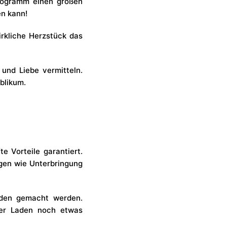
programm einen großen
en kann!
irkliche Herzstück das
und Liebe vermitteln.
blikum.
e Vorteile garantiert.
gen wie Unterbringung
nden gemacht werden.
der Laden noch etwas