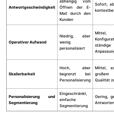
abhängig vom
Sofort, a
Antwortgeschwindigkeit
Öffnen der E-
kontextb
Mail durch den
Kunden
Mittel, 
Niedrig, aber
Konfigur
Operativer Aufwand
wenig
ständige
personalisiert
Anpassun
Hoch, aber
Mittel, 
Skalierbarkeit
begrenzt bei
großem 
Personalisierung
Qualität z
Eingeschränkt,
Personalisierung und
Gering, g
einfache
Segmentierung
Antworte
Segmentierung