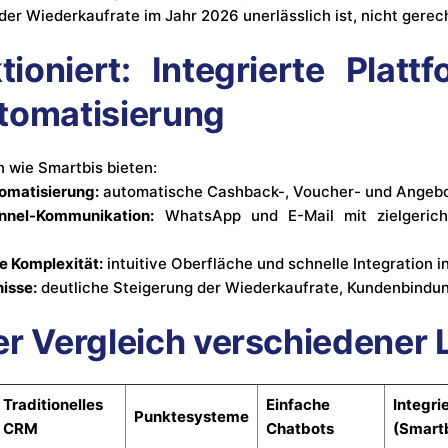
 der Wiederkaufrate im Jahr 2026 unerlässlich ist, nicht gere
ioniert: Integrierte Platt
tomatisierung
n wie Smartbis bieten:
omatisierung:
automatische Cashback-, Voucher- und Ange
nnel-Kommunikation:
WhatsApp und E-Mail mit zielgerich
e Komplexität:
intuitive Oberfläche und schnelle Integration
isse:
deutliche Steigerung der Wiederkaufrate, Kundenbindu
er Vergleich verschiedener
Traditionelles
Einfache
Integr
Punktesysteme
CRM
Chatbots
(Smart