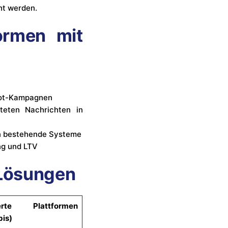
cht werden.
formen mit
bot-Kampagnen
teten Nachrichten in
 in bestehende Systeme
ng und LTV
 Lösungen
ierte Plattformen
bis)