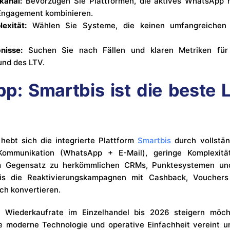
kanal:
Bevorzugen Sie Plattformen, die aktives WhatsApp m
Engagement kombinieren.
exität:
Wählen Sie Systeme, die keinen umfangreichen 
nisse:
Suchen Sie nach Fällen und klaren Metriken für 
und des LTV.
ipp: Smartbis ist die beste 
hebt sich die integrierte Plattform
Smartbis
durch vollstän
-Kommunikation (WhatsApp + E-Mail), geringe Komplexit
Im Gegensatz zu herkömmlichen CRMs, Punktesystemen un
bis die Reaktivierungskampagnen mit Cashback, Vouchers 
ich konvertieren.
e Wiederkaufrate im Einzelhandel bis 2026 steigern möcht
ie moderne Technologie und operative Einfachheit vereint u