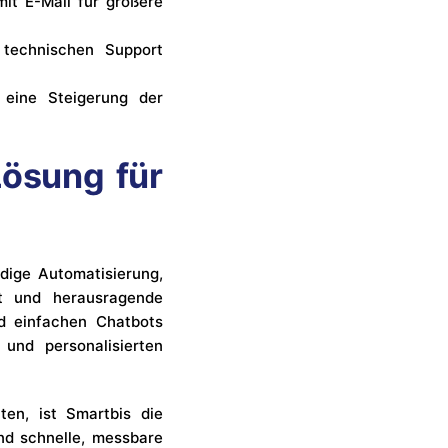
it E-Mail für größere
technischen Support
eine Steigerung der
Lösung für
dige Automatisierung,
ät und herausragende
d einfachen Chatbots
und personalisierten
en, ist Smartbis die
nd schnelle, messbare