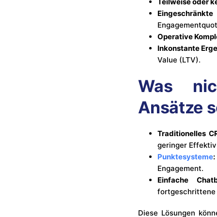
Teilweise oder k
Eingeschränkte
Engagementquot
Operative Komple
Inkonstante Erge
Value (LTV).
Was nic
Ansätze s
Traditionelles C
geringer Effektiv
Punktesysteme
:
Engagement.
Einfache Chatb
fortgeschrittene
Diese Lösungen könne